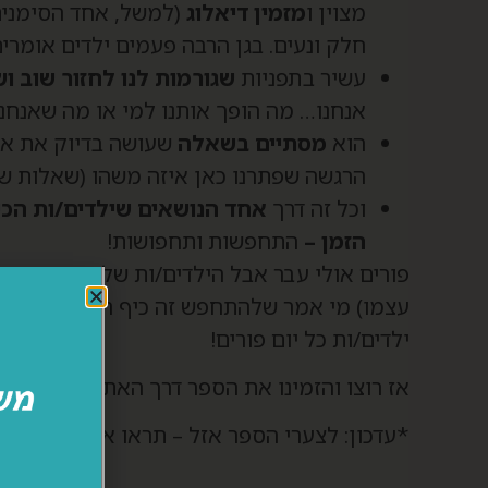
מצוין ו
מזמין דיאלוג
(למשל, אחד הסימנים
חלק ונעים. בגן הרבה פעמים ילדים אומרים
עשיר בתפניות
שגורמות לנו לחזור שוב 
אנחנו… מה הופך אותנו למי או מה שאנחנ
הוא
מסתיים בשאלה
שעושה בדיוק את אות
הרגשה שפתרנו כאן איזה משהו (שאלות של 
וכל זה דרך
אחד הנושאים שילדים/ות הכי 
הזמן –
התחפשות ותחפושות!
פורים אולי עבר אבל הילדים/ות שלכם/ן ישמחו ל
עצמו) מי אמר שלהתחפש זה כיף רק בפורים או
ילדים/ות כל יום פורים!
אז רוצו והזמינו את הספר דרך האתר של הקיבו
*עדכון: לצערי הספר אזל – תראו אם אתם יכולי