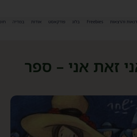
נאות והרצאות
Freebies
בלוג
פודקאסט
אודות
במדיה
חומ
י זאת אני – ספר