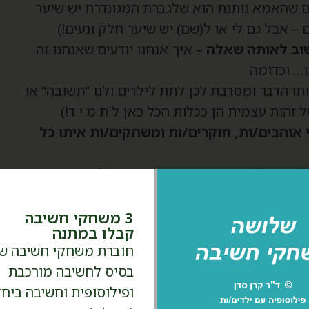
 שהאמא נותנת הוא שלגברת המגונדרת יש שיער
 – אבל גם לי או ל(שם) יש שיער חלק ונעים!)
ושוב לאותה שאלה
– איך אנחנו יודעים שאנחנו זה
ו… וכדומה
ו הדבר ומסרבת לכן לתת לילדים ולנו "תשובה" או
זהות עצמית הן ככלות הכל כאן ל ת מ י ד!)
אוהבים/ות, חוקרים/ות ומשחקים/ות איתו כל
חזור ולהיזכר בו. וגם (וזה מעשה פילוסופי בפני
 שאנחנו מתחפשים רק בפורים… נהפוך הוא, בשביל
3 משחקי חשיבה
קבלו במתנה
ץ המאוחד.*
חוברת משחקי חשיבה ש
בסיס לחשיבה מורכבת
ם להשיג אותו בספריה.
ופילוסופית וחשיבה ביחד