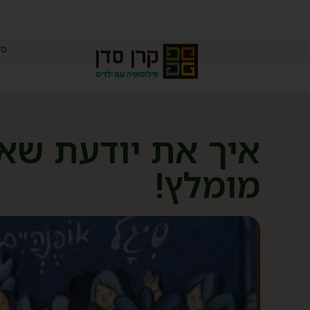
סד
איך את יודעת שאנ
מומלץ!