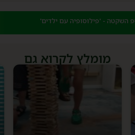
השקטה - 'פילוסופיה עם ילדים'​
מומלץ לקרוא גם