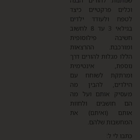
נותנות להורים הבנה
כלים פרקטיים כיצד
טפח ולעודד ילדים
בגילאי 3 עד 8 לחשוב
שיבה פילוסופית
מורכבת. ההרצאות
ללו מגלות להורים דרך
וספת, אינטימית
מרתקת לשוחח עם
ילדים, להבין מה
עסיק אותם ועל מה
ם חושבים ולחוות
ותם (ואיתם) את
מחשבות שלהם.
תבו לי ל: