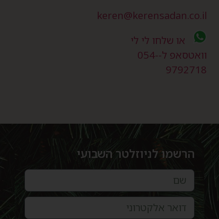
keren@kerensadan.co.i
או שלחו לי לי
וואטסאפ ל-054-
979271
הרשמו לניוזלטר השבועי