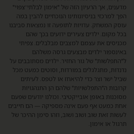
דענים, אך הרעיון הזה של "אימון לבלתי־צפוי"
פך למרכזי בניסיונותינו הנוכחיים להבין במה
וסק המשחק. עדויות לתופעה זו נמצאות סביבנו
כל מקום. ילדים צעירים ידועים בכך שהם
כניסים את עצמם למצבים מבלבלים. צפיתי
אינספור ילדים מבצעים גרסה משלהם
"התפלשות" של גור החזיר. ילדים מסתובבים על
דנדות, מתגלגלים במורדות, וסוטים כמעט מכל
ביל ישר וצר כדי להיאחז או לטפס. לעיתים
רובות ה"התפלשויות" שלהם הן התנהגויות
סוכנות באופן אובייקטיבי. וכולנו יודעים שפעם
חת כמעט אף פעם אינה מספיקה — הם חייבים
עשות זאת שוב ושוב ושוב, וזהו סימן ההיכר של
רגול או אימון.