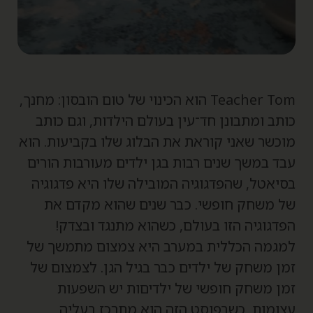
Teacher Tom הוא הכינוי של טום הובסון: מחנך,
ותב ומתבונן חד־עין בעולם הילדות, וגם כותב
וכשר שאני קוראת את הבלוג שלו בקביעות. הוא
בד במשך שנים רבות בגן ילדים מעורבות הורים
סיאטל, שהפדגוגיה המובילה שלו היא פדגוגיה
ל משחק חופשי. כבר שנים שהוא מקדם את
פדגוגיה הזו בעולם, כשהוא מתנגד ובצדק!
מגמה הכללית במערב היא צמצום מתמשך של
מן משחק של ילדים כבר בגיל הגן. לצמצום של
מן משחק חופשי של ילדיםות יש השפעות
צומות, כשבפוסט הזה הוא מתרכז בעליה