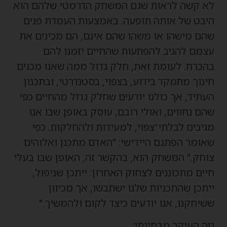
א קשה לראות שגם המשחק הדרמטי שלהם הוא
יבט של אותה תופעה. באמצעות העמדת פנים
הם מישהו או משהו שהם אינם, הם מכינים את
צמם להגיב להפתעות שהחיים יזמנו להם
הכרח. לעומת זאת, חלק גדול ממה שאנו מכנים
ינוך מתמקד בידוע, בצפוי, בסטנדרטי, ובתכנון
עתיד, אך כולנו יודעים שחלק גדול מהחיים כפי
הם נחווים, ואולי רובם, עוסק באופן שבו אנו
גיבים לבלתי־צפוי, למעידות ולהחלקות. כפי
אומר הפתגם היידישי: "האדם מתכנן ואלוהים
וחק." המשחק הוא, בהקשר זה, האופן שבו בעלי
יים מתכוננים לצחוק האחרון: ייתכן שניפול,
יתכן שהתכניות שלנו ישתבשו, אך מכיוון
שיחקנו, אנו יודעים כיצד לקום ולהמשיך."
זה העיקר מבחינתי: