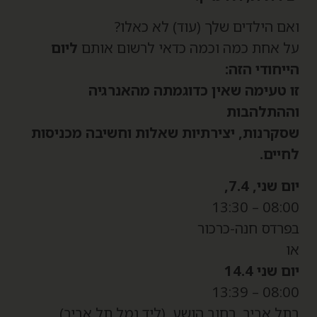
אם הילדים שלך (עוד) לא כאלו?
ל אחת כמה וכמה כדאי לרשום אותם
ליום
ייחודי הזה
:
ו טעימה שאין כדוגמתה מהאנרגיה
ההתלהבות
סקרנות, יצירתיות שאלות וחשיבה מכניסות
חיים.
ם שני, 7.4,
08:00 – 13:
פרדס חנה-כרכור
ו
ם שני 14.4
08:00 – 13:
תל אביב, רחוב הושע, (ליד נמל תל אביב)