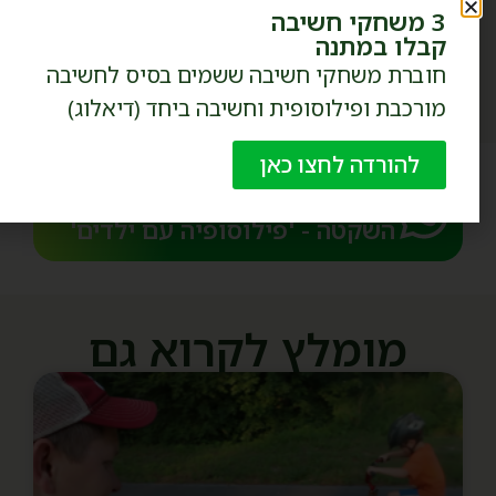
3 משחקי חשיבה
שתפו את הפוסט:
קבלו במתנה
חוברת משחקי חשיבה ששמים בסיס לחשיבה
מורכבת ופילוסופית וחשיבה ביחד (דיאלוג)
להורדה לחצו כאן
הרשמו עכשיו לקבוצת הוואטספ
השקטה - 'פילוסופיה עם ילדים'​
מומלץ לקרוא גם