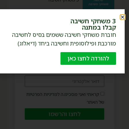
3 משחקי חשיבה
קבלו במתנה
חוברת משחקי חשיבה ששמים בסיס לחשיבה
מורכבת ופילוסופית וחשיבה ביחד (דיאלוג)
אל תחמיצו אף פוסט או טיפ!
הצטרפו לניוזלטר והישארו
מעודכנים.
להורדה לחצו כאן
קראתי ואני מסכימ.ה למדיניות הפרטיות
של האתר
לחצו והרשמו