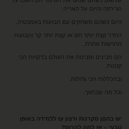
לשום כשהם שמעו את הסיפור הם חשבו על
ג'ירפה והיום על האריה.
יום כשהם משחקים עם הבועות באמבטיה,
חדר קצת יותר חם או קצת יותר קר והבועות
רגישות אחרת.
ם מבינים ומבינות את העולם בדקויות הכי
טנות,
בהכללות הכי גדולות.
כל מה שבתווך.
ש בהםן סקרנות ורצון עז ללמידה באופן
בעי – אז למה להרוס?