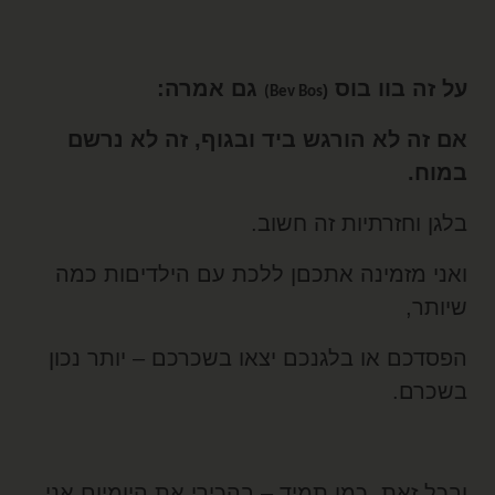
ל זה בוו בוס
גם אמרה:
(
Bev Bos)
ם זה לא הורגש ביד ובגוף, זה לא נרשם
מוח.
לגן וחזרתיות זה חשוב.
אני מזמינה אתכםן ללכת עם הילדיםות כמה
יותר,
פסדכם או בלגנכם יצאו בשכרכם – יותר נכון
שכרם.
בכל זאת, כמו תמיד – בהכירי את היומיום אני