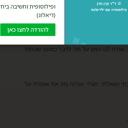
ץ לפני שנסעתי והיו יקרים לליבי.
ופילוסופית וחשיבה ביחד
(דיאלוג)
ער של עיריית תל אביב-יפו (הדרכתי קבוצת
להורדה לחצו כאן
יל הרך בעירייה.
 שהיה לנו המון על מה לדבר כמעט שכחתי
י ושאלתי: תגידי אורנה מה את אומרת על