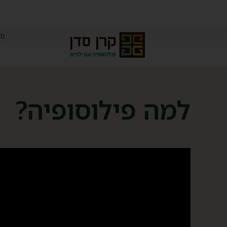
סד
למה פילוסופיה?