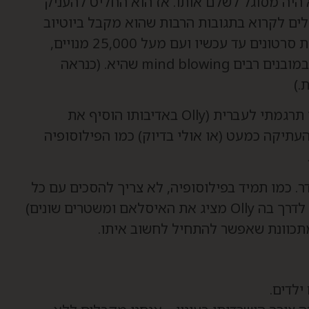
היה מסוגל לשלם אותו. אז הוא החליט להעניק
לים לקרוא בתגובות הרבות שהוא מקבל ביוטיוב
למשל הוא עושה עבודת קודש בלהסביר בעשרות סרטונים עד עכשיו ועם מעל 25,000 מנויים,
למה פילוסופיה היא התחום המעניין, המרתק ובמובנים רבים mind blowing שהיא. (כנראה
.)
אם לא די בכך, אז בסרטון הספציפי הזה – אותו תרגמתי לעברית (Olly באדיבותו הוסיף את
תיקה כמעט (או אולי בדיוק) כמו הפילוסופיה
. כמו תמיד בפילוסופיה, לא צריך להסכים עם כל
מה ש Olly אומר (וחשוב לומר שאני לא שותפה לדרך בה Olly מציג את האיסלאם ומשטרים שונים)
תכוונת שאפשר להתחיל לחשוב איתו.
ילדים.