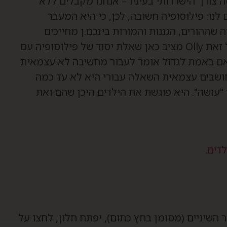
Ol כוון שכילדים – וזה צורך הישרדותי בעיניו – אנחנו מקבלים ללא
נו. פילוסופיה חשובה, לכן, כי היא המעבר
שההורים, הגננות והמורות בינכם.ן מחייכים
ונאנחים עכשיו ואומרים לעצמם "הלוואי!". ובכל זאת Olly מציב כאן שאלת יסוד של פילוסופיה עם
האם באמת לגדול אומר לעבור מחשיבה לא עצמאית
חושבים עצמאית השאלה עבורי היא לא עד כמה
 "עושה". היא פוגשת את הילדים היכן שהם ואת
לדים
.
השיניים (מסומן בחץ כתום), יפתח חלון, לחצו על