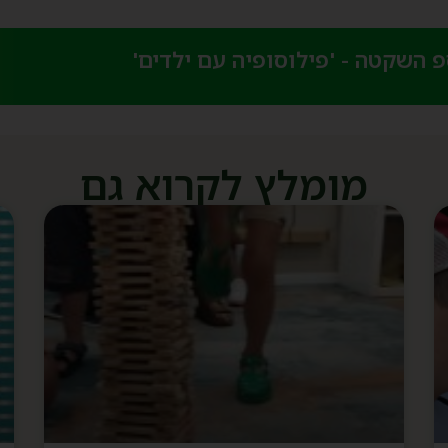
השקטה - 'פילוסופיה עם ילדים'​
מומלץ לקרוא גם