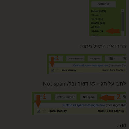
ו את המייל ממני:
 על תג – לא דואר זבל/Not spam
.