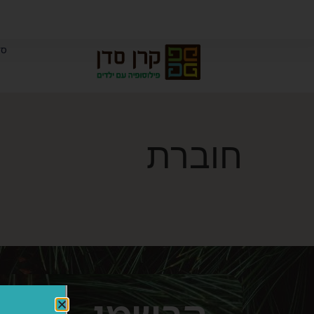
סד
חוברת