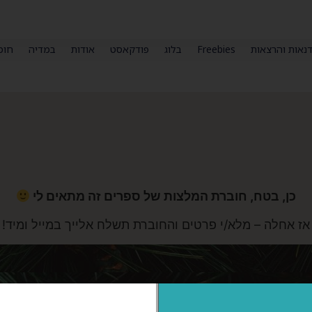
נאות והרצאות
Freebies
בלוג
פודקאסט
אודות
במדיה
חומ
כן, בטח, חוברת המלצות של ספרים זה מתאים לי
אז אחלה – מלא/י פרטים והחוברת תשלח אלייך במייל ומיד!