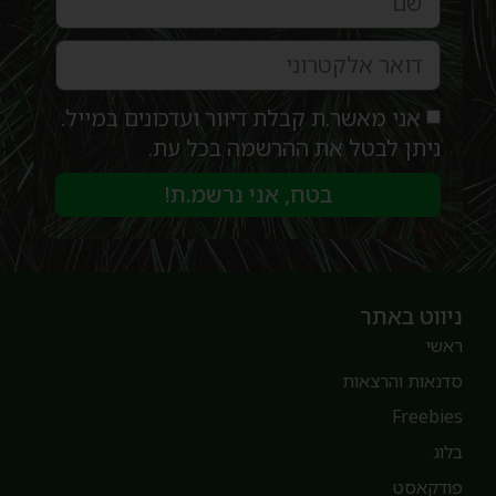
אני מאשר.ת קבלת דיוור ועדכונים במייל.
ניתן לבטל את ההרשמה בכל עת.
בטח, אני נרשמ.ת!
יווט באתר
אשי
דנאות והרצאות
Freebie
לוג
ודקאסט