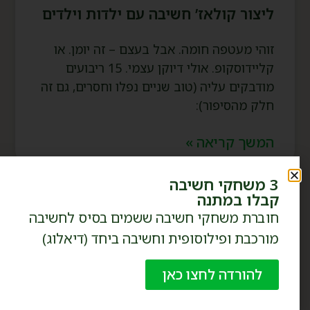
ליצור קולאז’ חשיבה עם ילדות וילדים
זוהי מעטפה חומה. אבל בעצם – זה יומן. או
קליידוסקופ. אולי דיוקן עצמי. 15 ריבועים
מודבקים עליה (טוב שניים נפלו וחסרים, גם זה
חלק מהסיפור):
המשך קריאה »
3 משחקי חשיבה
קבלו במתנה
חוברת משחקי חשיבה ששמים בסיס לחשיבה
מורכבת ופילוסופית וחשיבה ביחד (דיאלוג)
להורדה לחצו כאן