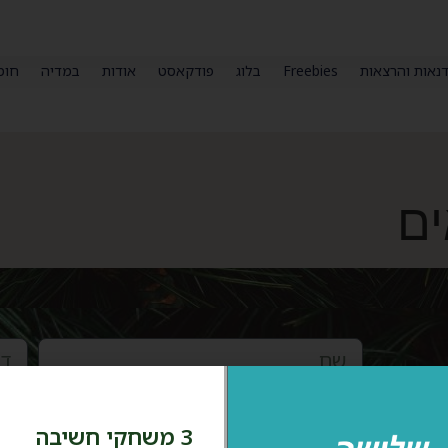
נאות והרצאות
Freebies
בלוג
פודקאסט
אודות
במדיה
חומ
ים
אני מאשר.ת קבלת דיוור ועדכונים במייל. 
3 משחקי חשיבה