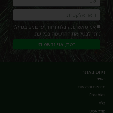
אני מאשר.ת קבלת דיוור ועדכונים במייל.
ניתן לבטל את ההרשמה בכל עת.
בטח, אני נרשמ.ת!
יווט באתר
אשי
דנאות והרצאות
Freebie
לוג
ודקאסט