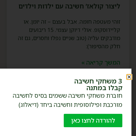
ליצור קולאז’ חשיבה עם ילדות וילדים
זוהי מעטפה חומה. אבל בעצם – זה יומן. או
קליידוסקופ. אולי דיוקן עצמי. 15 ריבועים
מודבקים עליה (טוב שניים נפלו וחסרים, גם זה
חלק מהסיפור):
המשך קריאה »
3 משחקי חשיבה
קבלו במתנה
חוברת משחקי חשיבה ששמים בסיס לחשיבה
מורכבת ופילוסופית וחשיבה ביחד (דיאלוג)
להורדה לחצו כאן