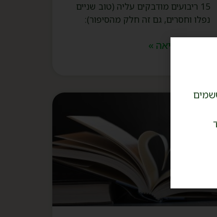
15 ריבועים מודבקים עליה (טוב שניים
נפלו וחסרים, גם זה חלק מהסיפור):
המשך קריאה »
שמים