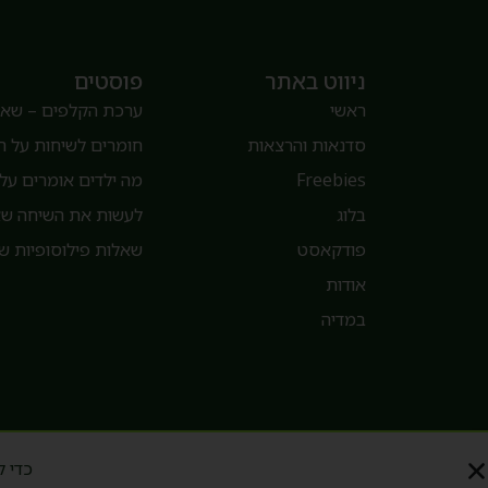
ניווט באתר
פוסטים
ראשי
ערכת הקלפים – שאלו
סדנאות והרצאות
חומרים לשיחות על 
Freebies
מה ילדים אומרים על 
בלוג
לעשות את השיחה שאנ
פודקאסט
שאלות פילוסופיות של
אודות
במדיה
© 2015 – 2026 כל הזכויות שמורות קרן סדן – פילוסופיה עם ילדים
כדי ל