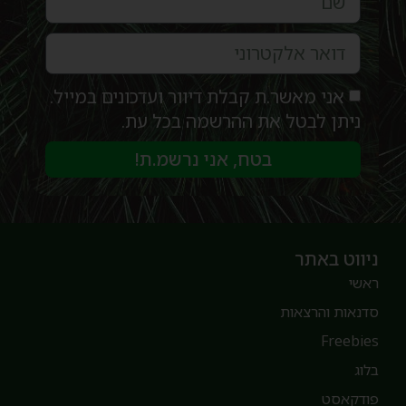
אני מאשר.ת קבלת דיוור ועדכונים במייל.
ניתן לבטל את ההרשמה בכל עת.
בטח, אני נרשמ.ת!
יווט באתר
אשי
דנאות והרצאות
Freebie
לוג
ודקאסט