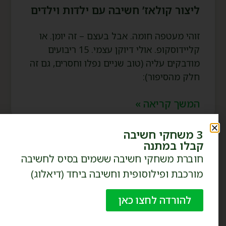
ליצור קולאז’ חשיבה עם ילדות וילדים
זוהי מעטפה חומה. אבל בעצם – זה יומן. או
קליידוסקופ. אולי דיוקן עצמי. 15 ריבועים
מודבקים עליה (טוב שניים נפלו וחסרים, גם זה
חלק מהסיפור):
המשך קריאה »
3 משחקי חשיבה
קבלו במתנה
חוברת משחקי חשיבה ששמים בסיס לחשיבה
מורכבת ופילוסופית וחשיבה ביחד (דיאלוג)
להורדה לחצו כאן