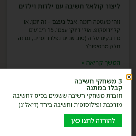
ליצור קולאז’ חשיבה עם ילדות וילדים
זוהי מעטפה חומה. אבל בעצם – זה יומן. או
קליידוסקופ. אולי דיוקן עצמי. 15 ריבועים
מודבקים עליה (טוב שניים נפלו וחסרים, גם זה
חלק מהסיפור):
המשך קריאה »
3 משחקי חשיבה
קבלו במתנה
חוברת משחקי חשיבה ששמים בסיס לחשיבה
מורכבת ופילוסופית וחשיבה ביחד (דיאלוג)
להורדה לחצו כאן