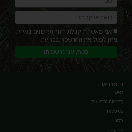
אני מאשר.ת קבלת דיוור ועדכונים במייל.
ניתן לבטל את ההרשמה בכל עת.
בטח, אני נרשמ.ת!
יווט באתר
אשי
דנאות והרצאות
Freebie
לוג
ודקאסט