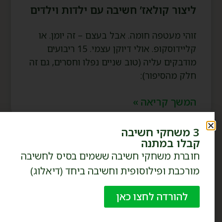
ליצור קולאז’ חשיבה עם ילדות וילדים
זוהי מעטפה חומה. אבל בעצם – זה יומן. או
קליידוסקופ. אולי דיוקן עצמי. 15 ריבועים
מודבקים עליה (טוב שניים נפלו וחסרים, גם זה
חלק מהסיפור):
המשך קריאה »
3 משחקי חשיבה
קבלו במתנה
חוברת משחקי חשיבה ששמים בסיס לחשיבה
מורכבת ופילוסופית וחשיבה ביחד (דיאלוג)
להורדה לחצו כאן