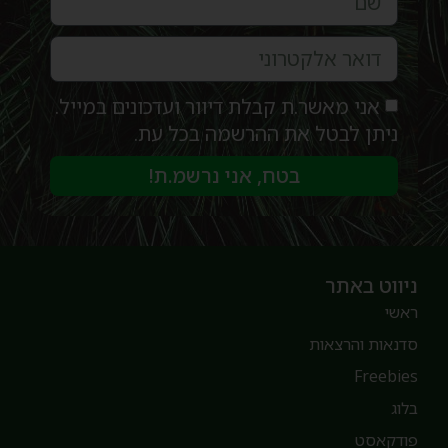
אני מאשר.ת קבלת דיוור ועדכונים במייל.
ניתן לבטל את ההרשמה בכל עת.
בטח, אני נרשמ.ת!
יווט באתר
אשי
דנאות והרצאות
Freebie
לוג
ודקאסט