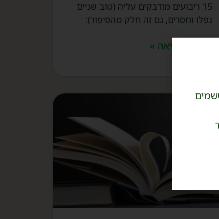
15 ריבועים מודבקים עליה (טוב שניים
נפלו וחסרים, גם זה חלק מהסיפור):
המשך קריאה »
שמים