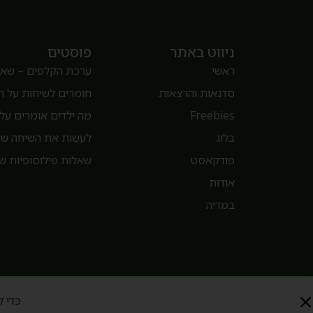
ניווט באתר
פוסטים
ראשי
ערכת הקלפים – שאלו
סדנאות והרצאות
חומרים לשיחות על 
Freebies
מה ילדים אומרים על 
בלוג
לעשות את השיחה שאנ
פודקאסט
שאלות פילוסופיות של
אודות
במדיה
© 2015 – 2026 כל הזכויות שמורות קרן סדן – פילוסופיה עם ילדים
כדי ל