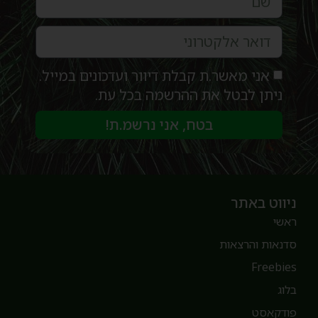
אני מאשר.ת קבלת דיוור ועדכונים במייל.
ניתן לבטל את ההרשמה בכל עת.
בטח, אני נרשמ.ת!
יווט באתר
אשי
דנאות והרצאות
Freebie
לוג
ודקאסט