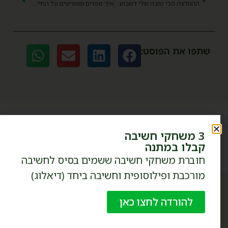
ההמלצה הכי טובה שלי לשבוע הספר!
איך ספרים משפיעים על החיים שלנו
שתפו את הפוסט:
הרשמו עכשיו לקבוצת הוואטספ
3 משחקי חשיבה
השקטה - 'פילוסופיה עם ילדים'​
קבלו במתנה
חוברת משחקי חשיבה ששמים בסיס לחשיבה
מורכבת ופילוסופית וחשיבה ביחד (דיאלוג)
מומלץ לקרוא גם
להורדה לחצו כאן