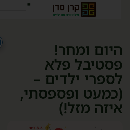
יום ומחר!
סטיבל פלא
ספרי ילדים –
כמעט ופספסתי,
יזה מזל!)