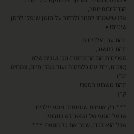
גדוליםות יותר,
לו שישמחו לחזור ולחזור על הזמן שנפלו להםן
יניים! ♦
הנו עם הילדיםות,
הנו לחשוב,
פריםות הם החבריםות הכי טובים שלנו
טוב נו, יחד עם כלביםות ועוד בעלי חיים, צמחים
כו')
הנו משבוע הספר!
רן
** רק אומרת שנמנעתי מספויילרים
ז על הסוף של הספר לא כתבתי.
בל הוא לבדו, שווה את כל הספר! ***