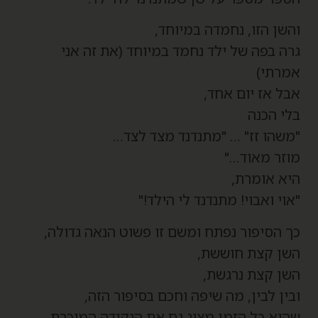
השן הזו, נחמדה במיוחד,
רה בפה של ילד נחמד במיוחד (את זה אני
מרתי)
בל אז יום אחד,
לי הכנה
משהו זז" … "מתנדנד מצד לצד…
וזר מאוד…"
יא אומרת,
אוי ואבוי! מתנדנד לי הילד!"
ך הסיפור נפתח ומשם זו פשוט הנאה גדולה,
שן קצת חוששת,
שן קצת נרגשת,
בין לבין, מה שיפה וחכם בסיפור הזה,
הוא כל הזמן מציג גם את הנקודה המוכרת