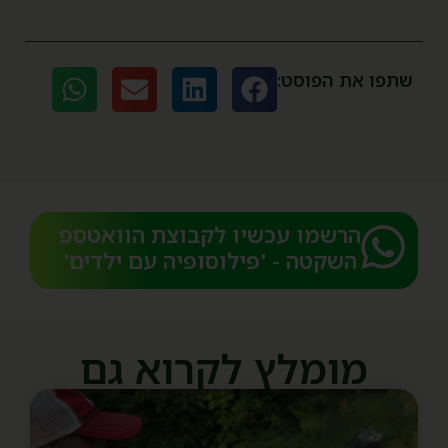
שתפו את הפוסט:
הרשמו עכשיו לקבוצת הוואטספ
השקטה - 'פילוסופיה עם ילדים'​
מומלץ לקרוא גם