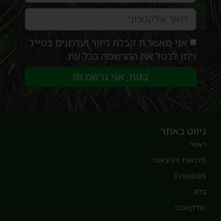
אני מאשר.ת קבלת דיוור ועדכונים במייל.
ניתן לבטל את ההרשמה בכל עת.
בטח, אני נרשמ.ת!
יווט באתר
אשי
דנאות והרצאות
Freebie
לוג
ודקאסט