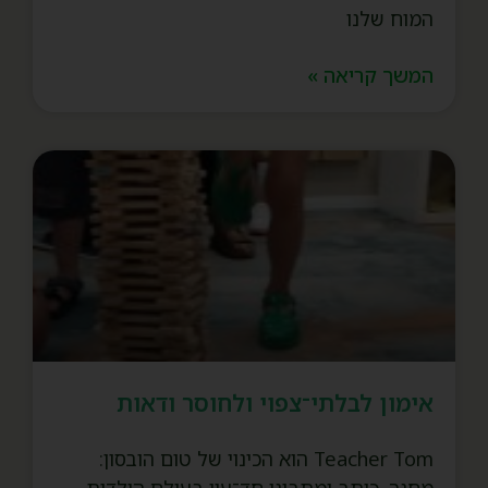
המוח שלנו
המשך קריאה »
אימון לבלתי־צפוי ולחוסר ודאות
Teacher Tom הוא הכינוי של טום הובסון:
מחנך, כותב ומתבונן חד־עין בעולם הילדות,